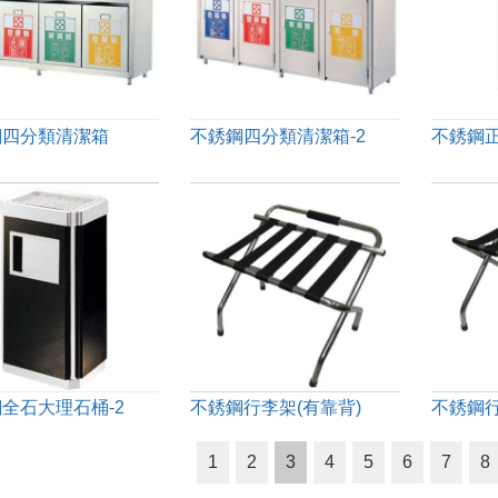
鋼四分類清潔箱
不銹鋼四分類清潔箱-2
不銹鋼
全石大理石桶-2
不銹鋼行李架(有靠背)
不銹鋼
1
2
3
4
5
6
7
8