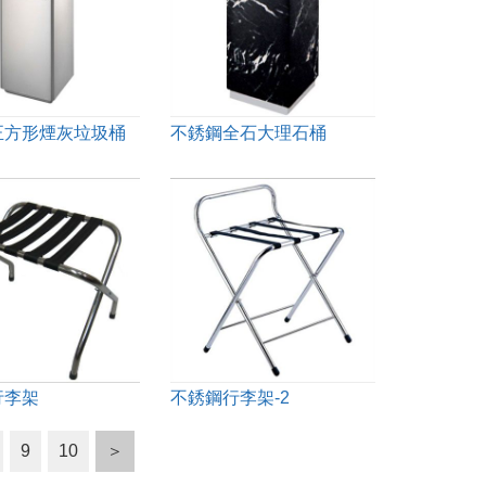
正方形煙灰垃圾桶
不銹鋼全石大理石桶
行李架
不銹鋼行李架-2
9
10
＞