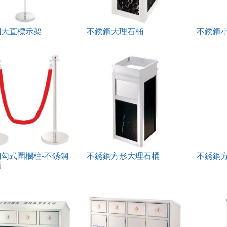
鋼大直標示架
不銹鋼大理石桶
不銹鋼
勾式圍欄柱-不銹鋼
不銹鋼方形大理石桶
不銹鋼
繩