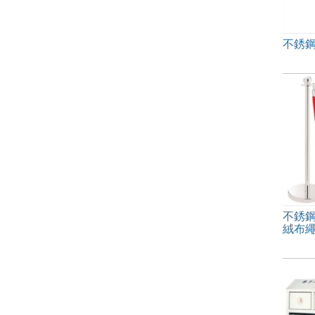
不銹
不銹鋼
絨布