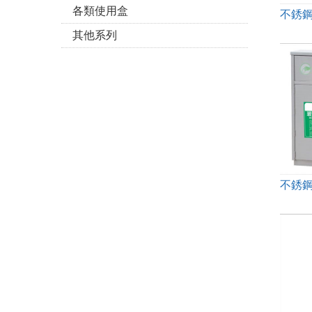
各類使用盒
不銹
其他系列
不銹鋼