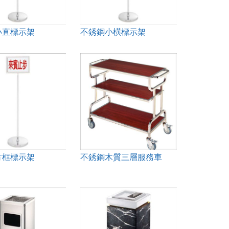
小直標示架
不銹鋼小橫標示架
方框標示架
不銹鋼木質三層服務車