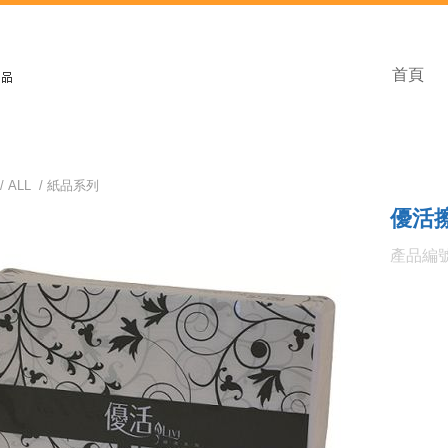
首頁
/
ALL
/
紙品系列
優活
產品編號