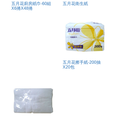
五月花廚房紙巾-60組
五月花衛生紙
X6捲X48捲
五月花擦手紙-200抽
X20包