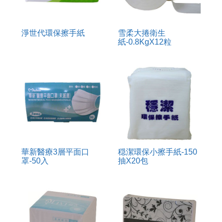
淨世代環保擦手紙
雪柔大捲衛生
紙-0.8KgX12粒
華新醫療3層平面口
穏潔環保小擦手紙-150
罩-50入
抽X20包