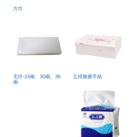
方巾
毛巾-24兩、30兩、36
立得雅擦手紙
兩