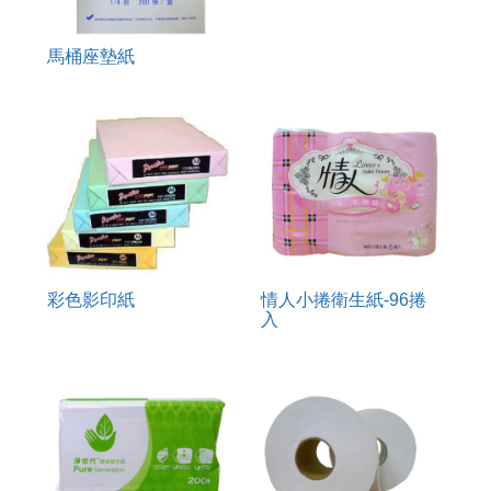
馬桶座墊紙
彩色影印紙
情人小捲衛生紙-96捲
入