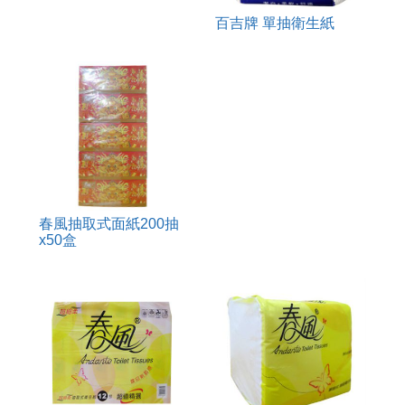
百吉牌 單抽衛生紙
春風抽取式面紙200抽
x50盒